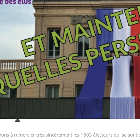
 maintenant, quell
rspectives ?
ons à remercier très sincèrement les 1503 électeurs qui se sont 