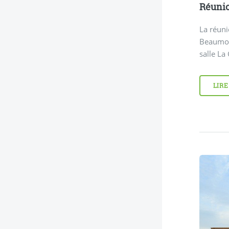
Réunio
La réuni
Beaumon
salle La
LIRE