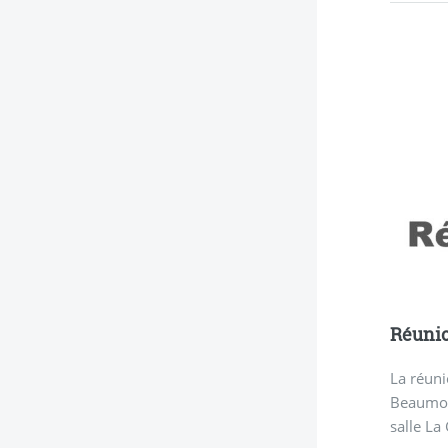
Réunio
La réuni
Beaumont
salle La