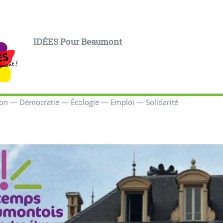
IDÉES Pour Beaumont
ion — Démocratie — Écologie — Emploi — Solidarité