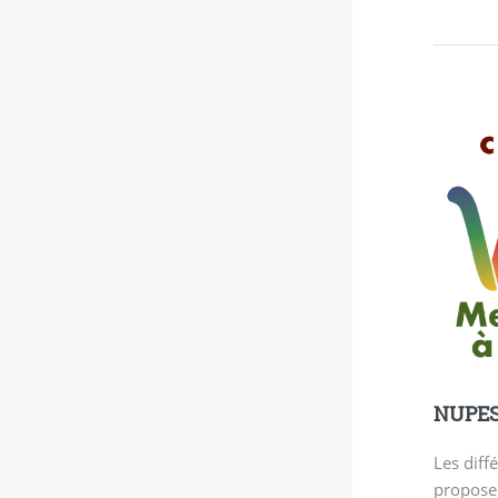
NUPES 
Les diff
proposen