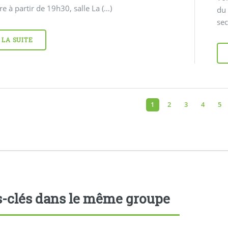
 à partir de 19h30, salle La (…)
du
se
 LA SUITE
1
2
3
4
5
-clés dans le même groupe