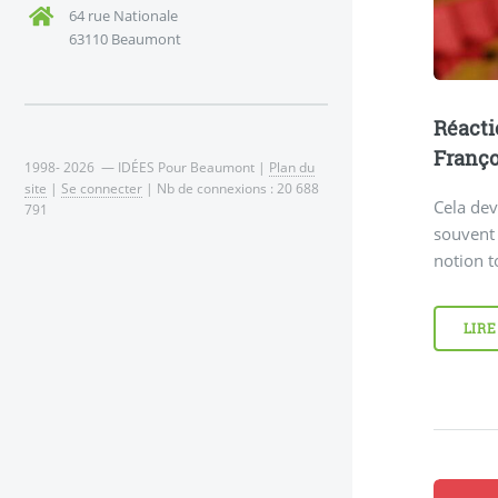
64 rue Nationale
63110 Beaumont
Réacti
Franço
1998- 2026 — IDÉES Pour Beaumont |
Plan du
site
|
Se connecter
| Nb de connexions : 20 688
Cela de
791
souvent 
notion t
LIRE