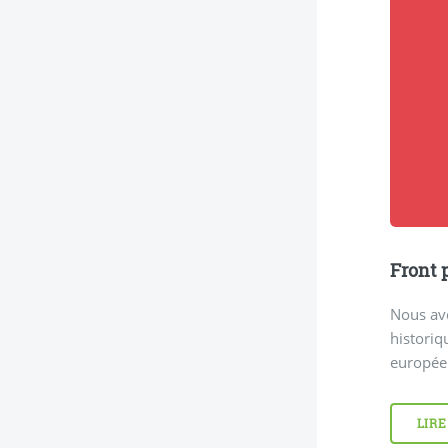
Front 
Nous avo
historiq
européen
LIRE