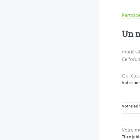
Particip
Un m
modérati
Ce forum
Qui êtes
Votre no
Votre ad
Votre m
Titre (obl