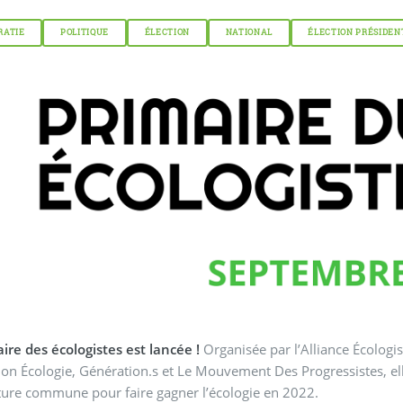
RATIE
POLITIQUE
ÉLECTION
NATIONAL
ÉLECTION PRÉSIDEN
ire des écologistes est lancée !
Organisée par l’Alliance Écologi
on Écologie, Génération.s et Le Mouvement Des Progressistes, el
ure commune pour faire gagner l’écologie en 2022.