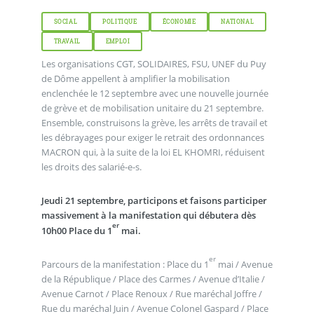
SOCIAL
POLITIQUE
ÉCONOMIE
NATIONAL
TRAVAIL
EMPLOI
Les organisations CGT, SOLIDAIRES, FSU, UNEF du Puy
de Dôme appellent à amplifier la mobilisation
enclenchée le 12 septembre avec une nouvelle journée
de grève et de mobilisation unitaire du 21 septembre.
Ensemble, construisons la grève, les arrêts de travail et
les débrayages pour exiger le retrait des ordonnances
MACRON qui, à la suite de la loi EL KHOMRI, réduisent
les droits des salarié-e-s.
Jeudi 21 septembre, participons et faisons participer
massivement à la manifestation qui débutera dès
er
10h00 Place du 1
mai.
er
Parcours de la manifestation : Place du 1
mai / Avenue
de la République / Place des Carmes / Avenue d’Italie /
Avenue Carnot / Place Renoux / Rue maréchal Joffre /
Rue du maréchal Juin / Avenue Colonel Gaspard / Place