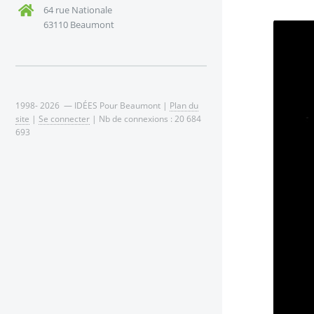
64 rue Nationale
63110 Beaumont
1998- 2026 — IDÉES Pour Beaumont |
Plan du
site
|
Se connecter
| Nb de connexions : 20 684
693