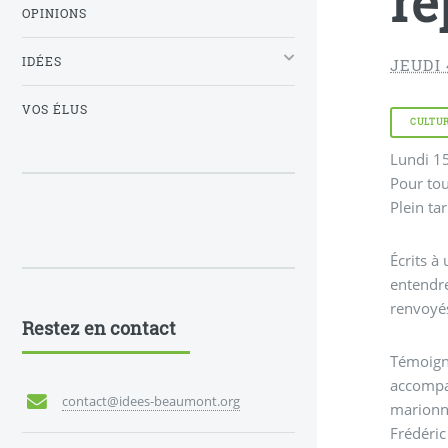
re
OPINIONS
IDÉES
JEUDI 
VOS ÉLUS
CULTU
Lundi 15
Pour tou
Plein tari
Écrits à
entendre
renvoyés
Restez en contact
Témoigna
accompag
contact@idees-beaumont.org
marionne
Frédéric