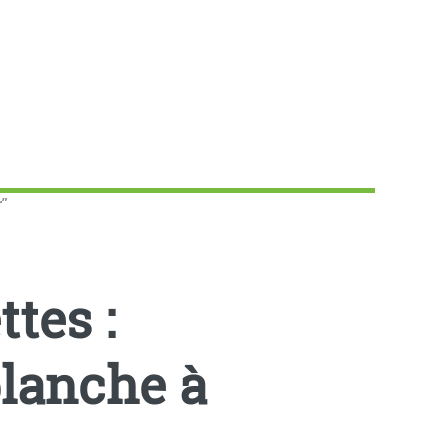
r”
tes :
planche à