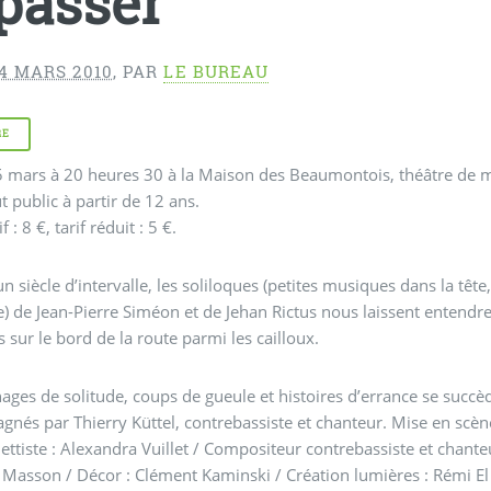
passer”
4 MARS 2010
,
PAR
LE BUREAU
RE
 mars à 20 heures 30 à la Maison des Beaumontois, théâtre de m
t public à partir de 12 ans.
f : 8 €, tarif réduit : 5 €.
 un siècle d’intervalle, les soliloques (petites musiques dans la têt
) de Jean-Pierre Siméon et de Jehan Rictus nous laissent entendre
 sur le bord de la route parmi les cailloux.
ges de solitude, coups de gueule et histoires d’errance se succède
nés par Thierry Küttel, contrebassiste et chanteur. Mise en scèn
ttiste : Alexandra Vuillet / Compositeur contrebassiste et chanteu
 Masson / Décor : Clément Kaminski / Création lumières : Rémi 