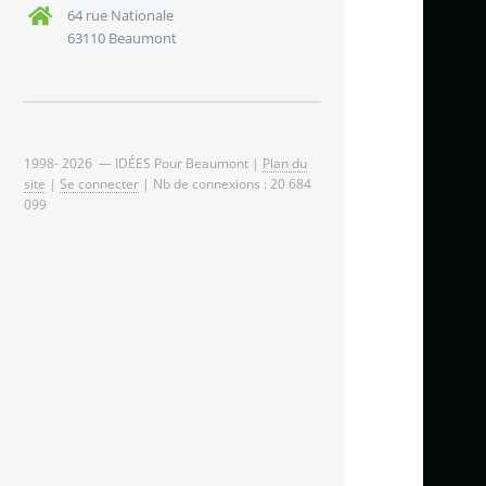
64 rue Nationale
63110 Beaumont
1998- 2026 — IDÉES Pour Beaumont |
Plan du
site
|
Se connecter
| Nb de connexions : 20 684
099