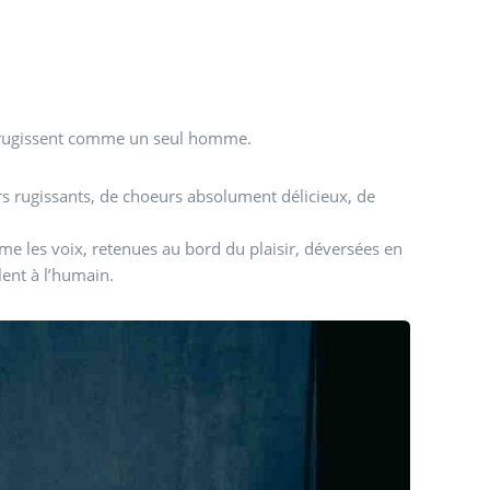
 et rugissent comme un seul homme.
ers rugissants, de choeurs absolument délicieux, de
e les voix, retenues au bord du plaisir, déversées en
lent à l’humain.