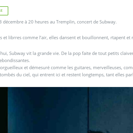
RE
3 décembre à 20 heures au Tremplin, concert de Subway.
es et librres comme l’air, elles dansent et bouillonnent, rtapent
hui, Subway vit la grande vie. De la pop faite de tout petits claiv
ebondissantes.
orgueilleux et démesuré comme les guitares, merveilleuses, comm
 tombés du ciel, qui entrent ici et restent longtemps, tant elles par