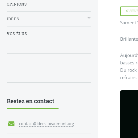
OPINIONS
CULTU
IDÉES
Samedi 
VOS ÉLUS
Brillant
Aujourd’
basses r
Du rock 
refrains
Restez en contact
contact@idees-beaumont.org