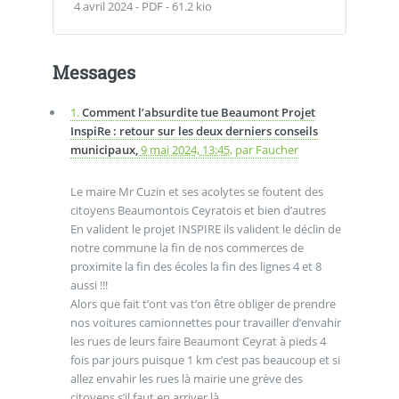
4 avril 2024
-
PDF
-
61.2 kio
Messages
1.
Comment l’absurdite tue Beaumont Projet
InspiRe : retour sur les deux derniers conseils
municipaux,
9 mai 2024, 13:45
,
par
Faucher
Le maire Mr Cuzin et ses acolytes se foutent des
citoyens Beaumontois Ceyratois et bien d’autres
En valident le projet INSPIRE ils valident le déclin de
notre commune la fin de nos commerces de
proximite la fin des écoles la fin des lignes 4 et 8
aussi !!!
Alors que fait t’ont vas t’on être obliger de prendre
nos voitures camionnettes pour travailler d’envahir
les rues de leurs faire Beaumont Ceyrat à pieds 4
fois par jours puisque 1 km c’est pas beaucoup et si
allez envahir les rues là mairie une grève des
citoyens s’il faut en arriver là .