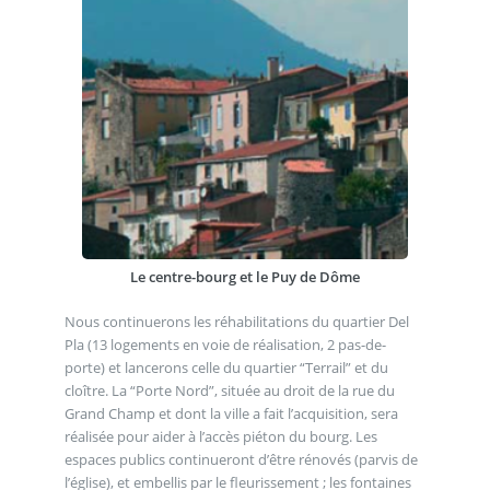
Le centre-bourg et le Puy de Dôme
Nous continuerons les réhabilitations du quartier Del
Pla (13 logements en voie de réalisation, 2 pas-de-
porte) et lancerons celle du quartier “Terrail” et du
cloître. La “Porte Nord”, située au droit de la rue du
Grand Champ et dont la ville a fait l’acquisition, sera
réalisée pour aider à l’accès piéton du bourg. Les
espaces publics continueront d’être rénovés (parvis de
l’église), et embellis par le fleurissement ; les fontaines