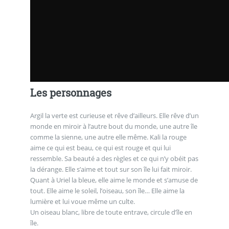
Les personnages
Argil la verte est curieuse et rêve d’ailleurs. Elle rêve d’un
monde en miroir à l’autre bout du monde, une autre île
comme la sienne, une autre elle même. Kali la rouge
aime ce qui est beau, ce qui est rouge et qui lui
ressemble. Sa beauté a des règles et ce qui n’y obéit pas
la dérange. Elle s’aime et tout sur son île lui fait miroir.
Quant à Uriel la bleue, elle aime le monde et s’amuse de
tout. Elle aime le soleil, l’oiseau, son île… Elle aime la
lumière et lui voue même un culte.
Un oiseau blanc, libre de toute entrave, circule d’île en
île.