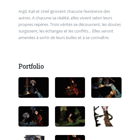
Argil, Kali et Uriel ignorent chacune l’existence des
autres. A chacune sa réalité, elles vivent selon leurs
propres repères. Trois vérités se découvrent, les doutes
surgissent, les échanges et les conflits… Elles seront
amenées à sortir de leurs bulles et à se connaître.
Portfolio