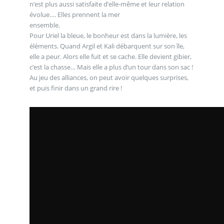
n’est plus aussi satisfaite d’elle-même et leur relation
évolue…. Elles prennent la mer
ensemble.
Pour Uriel la bleue, le bonheur est dans la lumière, les
éléments. Quand Argil et Kali débarquent sur son île,
elle a peur. Alors elle fuit et se cache. Elle devient gibier,
c’est la chasse… Mais elle a plus d’un tour dans son sac !
Au jeu des alliances, on peut avoir quelques surprises,
et puis finir dans un grand rire !