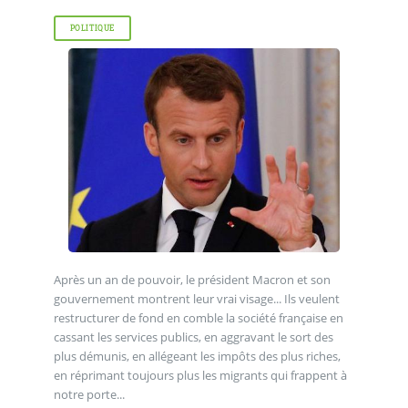
POLITIQUE
Après un an de pouvoir, le président Macron et son
gouvernement montrent leur vrai visage... Ils veulent
restructurer de fond en comble la société française en
cassant les services publics, en aggravant le sort des
plus démunis, en allégeant les impôts des plus riches,
en réprimant toujours plus les migrants qui frappent à
notre porte...