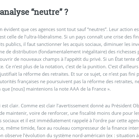
analyse “neutre” ?
ien évident que ces agences sont tout sauf “neutres”. Leur action es
est celle de l’ultra-libéralisme. Si un pays connaît une crise des f
cits publics, il faut sanctionner les acquis sociaux, diminuer les 
me de distribution (fondamentalement inégalitaire) des richesses p
 ouvrir de nouveaux champs à l’appétit du privé. Si un État tente 
te. Ce n’est plus de la notation, c’est de la punition. C’est d’aille
justifiait la réforme des retraites. Et sur ce sujet, ce n’est pas fi
 autorités françaises ne poursuivent pas la réforme des retraites, ne
n que [nous] maintenions la note AAA de la France ».
i est clair. Comme est clair l’avertissement donné au Président 
de maintenir, voire de renforcer, une fiscalité moins dure pour le
 sociaux et il est immédiatement rappelé à l’ordre par cette agen
ce, même timide, face au rouleau compresseur de la finance interna
 observe l’évolution du système nord-américain (ex : situation à