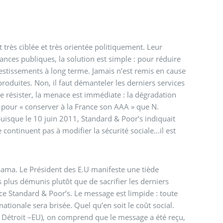
t très ciblée et très orientée politiquement. Leur
inances publiques, la solution est simple : pour réduire
investissements à long terme. Jamais n’est remis en cause
roduites. Non, il faut démanteler les derniers services
de résister, la menace est immédiate : la dégradation
urs pour « conserver à la France son AAA » que N.
ni puisque le 10 juin 2011, Standard & Poor’s indiquait
 continuent pas à modifier la sécurité sociale...il est
Obama. Le Président des E.U manifeste une tiède
s plus démunis plutôt que de sacrifier les derniers
ce Standard & Poor’s. Le message est limpide : toute
tionale sera brisée. Quel qu’en soit le coût social.
 Détroit –EU), on comprend que le message a été reçu,