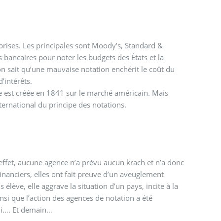
treprises. Les principales sont Moody’s, Standard &
s bancaires pour noter les budgets des États et la
on sait qu’une mauvaise notation enchérit le coût du
’intérêts.
ce est créée en 1841 sur le marché américain. Mais
ernational du principe des notations.
En effet, aucune agence n’a prévu aucun krach et n’a donc
financiers, elles ont fait preuve d’un aveuglement
lève, elle aggrave la situation d’un pays, incite à la
insi que l’action des agences de notation a été
hui…. Et demain…