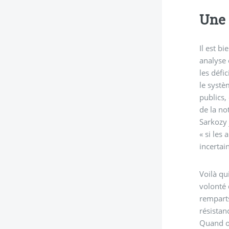
Une 
Il est b
analyse 
les défi
le systè
publics,
de la no
Sarkozy 
« si les
incertai
Voilà qu
volonté 
remparts
résistan
Quand on