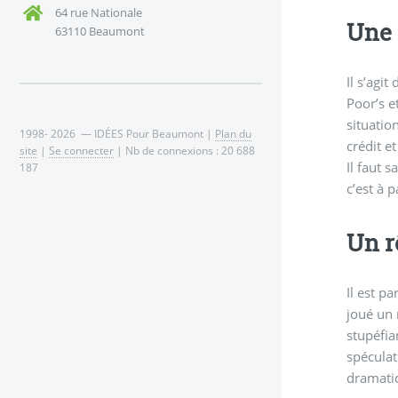
64 rue Nationale
Une 
63110 Beaumont
Il s’agi
Poor’s e
situatio
1998- 2026 — IDÉES Pour Beaumont |
Plan du
crédit e
site
|
Se connecter
| Nb de connexions : 20 688
Il faut 
187
c’est à 
Un r
Il est p
joué un 
stupéfia
spéculat
dramatiq