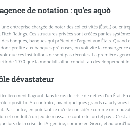
agence de notation : qu’es aquò
t d’une entreprise chargée de noter des collectivités (État..) ou en
t Fitch Ratings. Ces structures privées sont créées par les système
n des banques, banques qui prêtent de l’argent aux États. Quand 
t donc profite aux banques prêteuses, on voit vite la convergence d
savoir que ces institutions ne sont pas récentes. La première agen
partir de 1970 que la mondialisation conduit au développement int
ôle dévastateur
articulièrement flagrant dans le cas de crise de dettes d’un État. 
rôle « positif ». Au contraire, avant quelques grands cataclysmes 
nt. Par contre, en pointant ce qu’elle considère comme un mauvais é
ion et conduit à un jeu de massacre contre tel ou tel pays. C’est a
ue lors de la crise de l’Argentine, comme en Grèce, et aujourd’