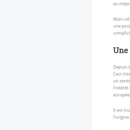
au mépri
Mais cel
une posi
complicit
Une 
Depuis q
Ceci n’e
un senti
l’intérê
européen
Il est i
l’origine