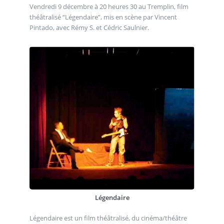
Vendredi 9 décembre à 20 heures 30 au Tremplin, film
théâtralisé “Légendaire”, mis en scène par Vincent
Pintado, avec Rémy S. et Cédric Saulnier.
Légendaire
Légendaire est un film théâtralisé, du cinéma/théâtre