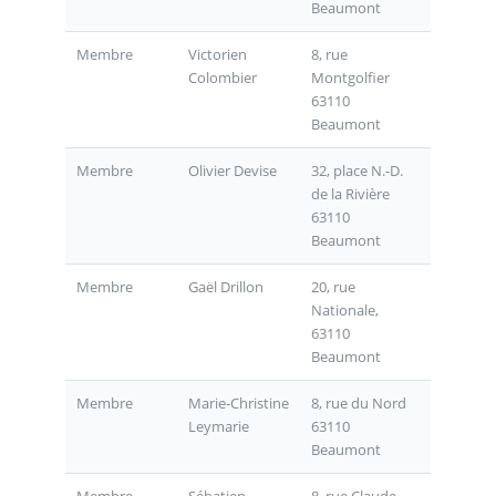
Beaumont
Membre
Victorien
8, rue
Colombier
Montgolfier
63110
Beaumont
Membre
Olivier Devise
32, place N.-D.
de la Rivière
63110
Beaumont
Membre
Gaël Drillon
20, rue
Nationale,
63110
Beaumont
Membre
Marie-Christine
8, rue du Nord
Leymarie
63110
Beaumont
Membre
Sébatien
8, rue Claude