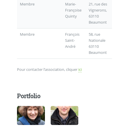
Membre
Marie-
21, rue des
Françoise
Vignerons,
Quinty
63110
Beaumont
Membre
François
58, rue
Saint-
Nationale
André
63110
Beaumont
Pour contacter l’association, cliquer
ici
Portfolio