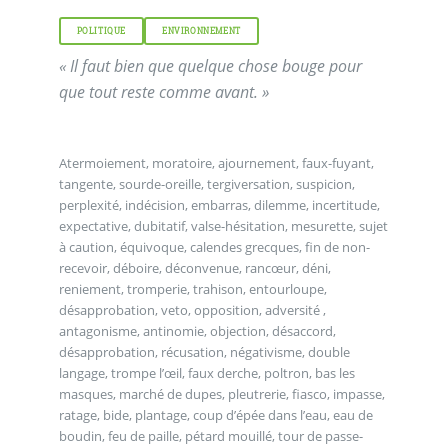
POLITIQUE
ENVIRONNEMENT
« Il faut bien que quelque chose bouge pour
que tout reste comme avant. »
Atermoiement, moratoire, ajournement, faux-fuyant,
tangente, sourde-oreille, tergiversation, suspicion,
perplexité, indécision, embarras, dilemme, incertitude,
expectative, dubitatif, valse-hésitation, mesurette, sujet
à caution, équivoque, calendes grecques, fin de non-
recevoir, déboire, déconvenue, rancœur, déni,
reniement, tromperie, trahison, entourloupe,
désapprobation, veto, opposition, adversité ,
antagonisme, antinomie, objection, désaccord,
désapprobation, récusation, négativisme, double
langage, trompe l’œil, faux derche, poltron, bas les
masques, marché de dupes, pleutrerie, fiasco, impasse,
ratage, bide, plantage, coup d’épée dans l’eau, eau de
boudin, feu de paille, pétard mouillé, tour de passe-