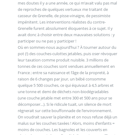
mes doutes il y a une année, ce qui m’avait valu pas mal
de reproches de quelques vertueux me traitant de
casseur de Grenelle, de pisse-vinaigre, de pessimiste
impénitent. Les interventions réalistes du contre-
Grenelle furent absolument éloquentes à ce sujet. Il y
avait donc à choisir entre deux mauvaises solutions : y
participer ou ne pas y participer !
Où en sommes-nous aujourd’hui ? À tourner autour du
pot (!) des couches-culottes jetables, puis oser révoquer
leur taxation comme produit nuisible. 3 millions de
tonnes de ces couches sont vendues annuellement en
France ; entre sa naissance et l’âge de la propreté, à
raison de 6 changes par jour, un bébé consomme
quelque 5 500 couches, ce qui équivaut à 4,5 arbres et
une tonne et demi de déchets non-biodégradables
(une couche jetable met entre 300 et 500 ans pour se
décomposer…). Si le ridicule tuait, un silence de mort
régnerait sur cette bouffonnade de l’environnement.
On voudrait sauver la planète et on nous refuse déjà un
malus sur les couches taxées ! Alors, moins d’enfants =
moins de couches. Les bagnoles et les couverts en