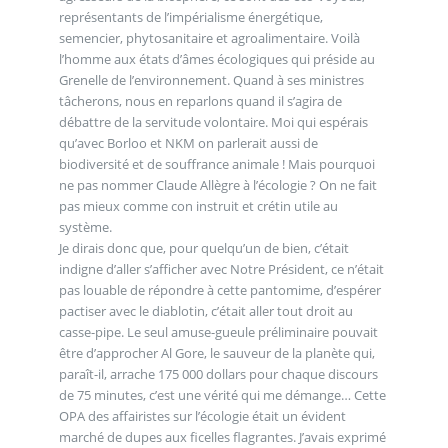
représentants de l’impérialisme énergétique,
semencier, phytosanitaire et agroalimentaire. Voilà
l’homme aux états d’âmes écologiques qui préside au
Grenelle de l’environnement. Quand à ses ministres
tâcherons, nous en reparlons quand il s’agira de
débattre de la servitude volontaire. Moi qui espérais
qu’avec Borloo et NKM on parlerait aussi de
biodiversité et de souffrance animale ! Mais pourquoi
ne pas nommer Claude Allègre à l’écologie ? On ne fait
pas mieux comme con instruit et crétin utile au
système.
Je dirais donc que, pour quelqu’un de bien, c’était
indigne d’aller s’afficher avec Notre Président, ce n’était
pas louable de répondre à cette pantomime, d’espérer
pactiser avec le diablotin, c’était aller tout droit au
casse-pipe. Le seul amuse-gueule préliminaire pouvait
être d’approcher Al Gore, le sauveur de la planète qui,
paraît-il, arrache 175 000 dollars pour chaque discours
de 75 minutes, c’est une vérité qui me démange… Cette
OPA des affairistes sur l’écologie était un évident
marché de dupes aux ficelles flagrantes. J’avais exprimé