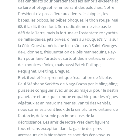
des candidats pour parader sous les lambris élyséens et
se faire photographier en serrant des paluches. Notre
Président n’a pas la fleur aux dents, les hippies, les
babas, les bobos, les bébés phoques, le thon rouge, Mai
68, il l’a dit, il s’en fout. Son radicalisme ne vise pas le
défi de la Terre, mais la fortune et l’ostentatoire : yachts
de milliardaires, jets privés, dîners au Fouquet’s, villa sur
la Côte Ouest (américaine bien sûr, pas à Saint-Georges-
de-Didonne !), fréquentation de jolis mannequins, Ray-
Ban pour faire l’artiste et surtout des montres, encore
des montres : Rolex, mais aussi Patek Philippe,
Pequignet, Breitling, Breguet.
Bref, il eut été surprenant que l’exaltation de Nicolas
Paul Stéphane Sarközy de Nagy-Bocsa par le bling-bling
puisse se conjuguer avec un souci majeur pour le destin
planétaire et une quelconque empathie pour les règnes
végétaux et animaux malmenés. Vanité des vanités,
nous sommes à cent lieux de la simplicité volontaire, de
l’autarcie, de la survie parcimonieuse, de la
décroissance. Les amis de Notre Président figurent
tous et sans exception dans la galerie des pires
agresseurs de la biosphère, ce sont des éco-voyous,