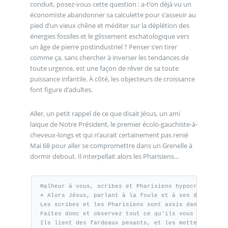
conduit, posez-vous cette question : a-t’on déjà vu un
économiste abandonner sa calculette pour s’asseoir au
pied d’un vieux chêne et méditer sur la déplétion des
énergies fossiles et le glissement eschatologique vers
un âge de pierre postindustriel ? Penser s’en tirer
comme ça, sans chercher à inverser les tendances de
toute urgence, est une façon de rêver de sa toute
puissance infantile. À côté, les objecteurs de croissance
font figure d’adultes.
Aller, un petit rappel de ce que disait Jésus, un ami
laïque de Notre Président, le premier écolo-gauchiste-à-
cheveux-longs et qui n’aurait certainement pas renié
Mai 68 pour aller se compromettre dans un Grenelle à
dormir debout. Il interpellait alors les Pharisiens…
Malheur à vous, scribes et Pharisiens hypocrites !

« Alors Jésus, parlant à la foule et à ses disciples,
Les scribes et les Pharisiens sont assis dans la chai
Faites donc et observez tout ce qu'ils vous disent ; 
Ils lient des fardeaux pesants, et les mettent sur le