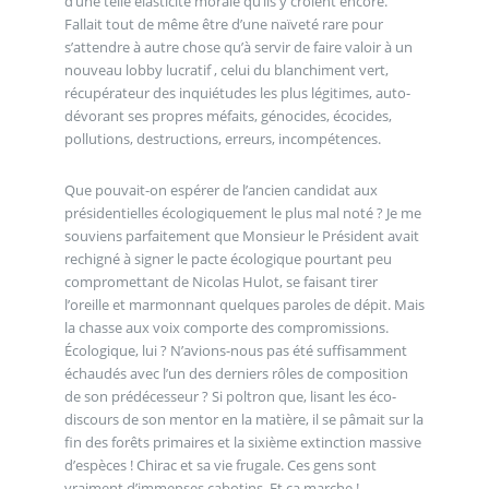
d’une telle élasticité morale qu’ils y croient encore.
Fallait tout de même être d’une naïveté rare pour
s’attendre à autre chose qu’à servir de faire valoir à un
nouveau lobby lucratif , celui du blanchiment vert,
récupérateur des inquiétudes les plus légitimes, auto-
dévorant ses propres méfaits, génocides, écocides,
pollutions, destructions, erreurs, incompétences.
Que pouvait-on espérer de l’ancien candidat aux
présidentielles écologiquement le plus mal noté ? Je me
souviens parfaitement que Monsieur le Président avait
rechigné à signer le pacte écologique pourtant peu
compromettant de Nicolas Hulot, se faisant tirer
l’oreille et marmonnant quelques paroles de dépit. Mais
la chasse aux voix comporte des compromissions.
Écologique, lui ? N’avions-nous pas été suffisamment
échaudés avec l’un des derniers rôles de composition
de son prédécesseur ? Si poltron que, lisant les éco-
discours de son mentor en la matière, il se pâmait sur la
fin des forêts primaires et la sixième extinction massive
d’espèces ! Chirac et sa vie frugale. Ces gens sont
vraiment d’immenses cabotins. Et ça marche !