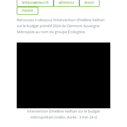
INTERCOMMUNALITÉ
MÉTROPOLE
BUDGET
FINANCE
Retrouvez ci-dessous l’intervention d’Hélène Veilhan
sur le budget primitif 2024 de Clermont Auvergne
Métropole au nom du groupe Écologiste.
Intervention d’Hélène Veilhan sur le budget
métropolitain
(vidéo, durée : 3 min 24 s)