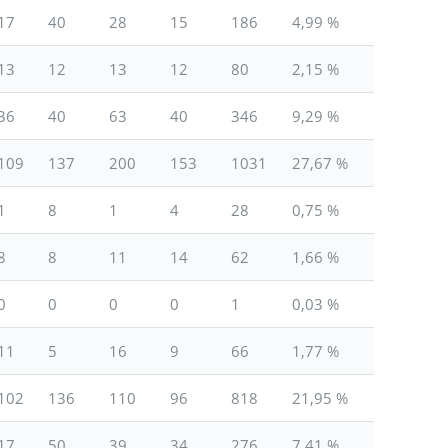
17
40
28
15
186
4,99 %
13
12
13
12
80
2,15 %
36
40
63
40
346
9,29 %
109
137
200
153
1031
27,67 %
1
8
1
4
28
0,75 %
8
8
11
14
62
1,66 %
0
0
0
0
1
0,03 %
11
5
16
9
66
1,77 %
102
136
110
96
818
21,95 %
17
50
39
34
276
7,41 %