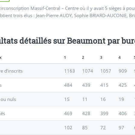
circonscription Massif-Central – Centre où il y avait 5 sièges à pou
tient trois élus : Jean-Pierre AUDY, Sophie BRIARD-AUCONIE, Br
ltats détaillés sur Beaumont par bu
x
1
2
3
4
 d’inscrits
1163
1074
1057
909
s
484
439
415
425
 ou nuls
15
11
16
19
més
469
428
399
406
102
85
72
97