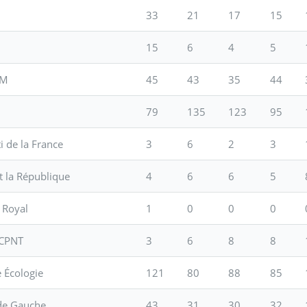
33
21
17
15
15
6
4
5
EM
45
43
35
44
79
135
123
95
i de la France
3
6
2
3
 la République
4
6
6
5
 Royal
1
0
0
0
 CPNT
3
6
8
8
 Écologie
121
80
88
85
de Gauche
43
31
30
32