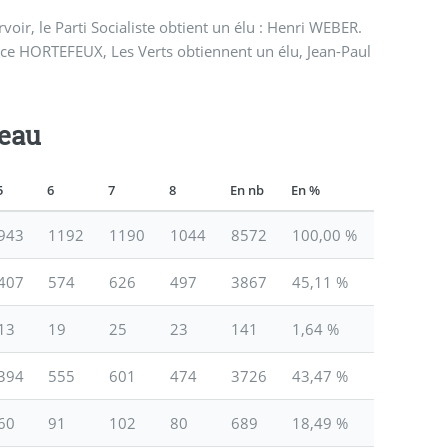
rvoir, le Parti Socialiste obtient un élu : Henri WEBER.
ice HORTEFEUX, Les Verts obtiennent un élu, Jean-Paul
reau
5
6
7
8
En nb
En %
943
1192
1190
1044
8572
100,00 %
407
574
626
497
3867
45,11 %
13
19
25
23
141
1,64 %
394
555
601
474
3726
43,47 %
60
91
102
80
689
18,49 %