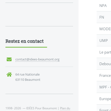
NPA
FN
MOD
UMP
Restez en contact
Le part
contact@idees-beaumont.org
Debout
64 rue Nationale
France
63110 Beaumont
MPF -
Europe
1998- 2026 — IDÉES Pour Beaumont |
Plan du
Front 