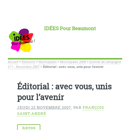
IDÉES Pour Beaumont
Accueil
>
Élections
>
Municipales
>
Municipales 2008
>
Journal de campagne
n°1 - Novembre 2007
>
Éditorial : avec vous, unis pour l’avenir
Éditorial : avec vous, unis
pour l’avenir
JEUDI 22 NOVEMBRE 2007
,
PAR
FRANÇOIS
SAINT-ANDRÉ
ÉLECTION