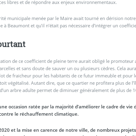
ces libres et de répondre aux enjeux environnementaux.
ité municipale menée par le Maire avait tourné en dérision notre 
 à Beaumont et qu’il n’était pas nécessaire d’intégrer un coeffici
ourtant
ration de ce coefficient de pleine terre aurait obligé le promoteur
arcelles et sans doute de sauver un ou plusieurs cèdres. Cela aura
îlot de fraicheur pour les habitants de ce futur immeuble et pour l
toit végétalisé. Autant dire, que ce quartier ne profitera plus de l’
d’un arbre adulte permet de diminuer généralement de plus de 10
une occasion ratée par la majorité d’améliorer le cadre de vi
 contre le réchauffement climatique.
2020 et la mise en carence de notre ville, de nombreux proje