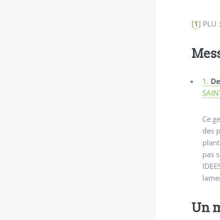
[
1
]
PLU 
Mes
1.
De
SAIN
Ce ge
des p
plant
pas s
IDEES
lamen
Un m