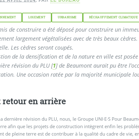
ONNEMENT
LOGEMENT
URBANISME
RÉCHAUFFEMENT CLIMATIQUE
is de construire a été déposé pour construire un immeub
ement largement végétalisées avec de très beaux cèdres.
elle. Les cèdres seront coupés.
tion de la densification et de la nature en ville est posée
ière révision du PLU
[
1
]
de Beaumont aurait pu être l’occa
cation. Une occasion ratée par la majorité municipale l
t retour en arrière
la dernière révision du PLU, nous, le Groupe UNI·E·S Pour Beaumo
erre afin que les projets de construction intègrent enfin les pro
ent de pleine terre est de contribuer à la qualité du cadre de vie, 