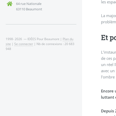
les espa
64 rue Nationale
63110 Beaumont
La major
problème
Et p
1998- 2026 — IDÉES Pour Beaumont |
Plan du
site
|
Se connecter
| Nb de connexions : 20 683
948
L’instau
de ces p
un réel 
avec un 
l’ombre 
Encore 
luttant
Depuis 