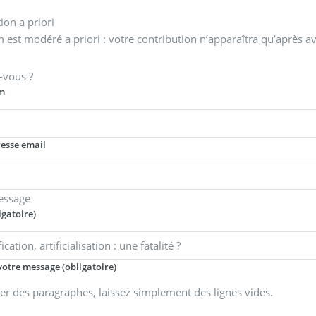
on a priori
 est modéré a priori : votre contribution n’apparaîtra qu’après av
-vous ?
m
resse email
essage
igatoire)
votre message (obligatoire)
er des paragraphes, laissez simplement des lignes vides.