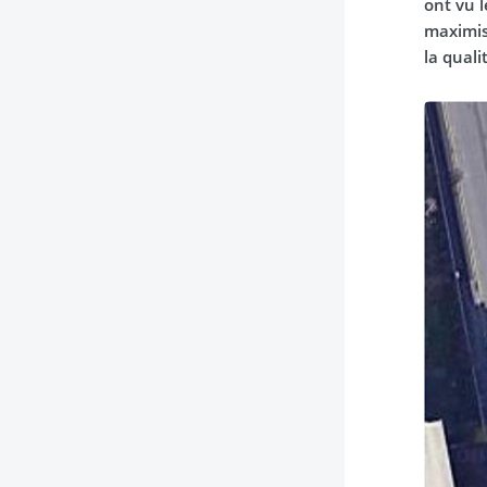
ont vu 
maximis
la qual