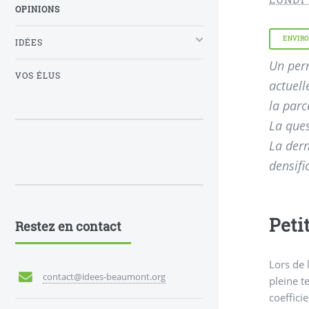
OPINIONS
ENVIR
IDÉES
Un perm
VOS ÉLUS
actuell
la parc
La ques
La dern
densifi
Peti
Restez en contact
Lors de 
contact@idees-beaumont.org
pleine t
coeffici