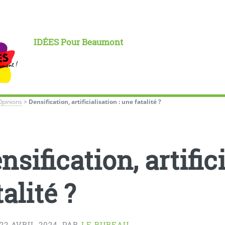
IDÉES Pour Beaumont
Opinions
>
Densification, artificialisation : une fatalité ?
nsification, artific
talité ?
22 AVRIL 2024
,
PAR
LE BUREAU