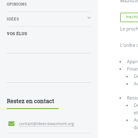
OPINIONS
POLITI
IDÉES
Le proch
VOS ÉLUS
L’ordre d
Appr
Finan
D
Au
Ress
Restez en contact
D
et
Au
contact@idees-beaumont.org
du