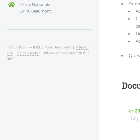
Amén
64 rue Nationale
A
63110 Beaumont
Co
c
D
Ad
1998- 2026 — IDÉES Pour Beaumont |
Plan du
site
|
Se connecter
| Nb de connexions : 20 686
Ques
960
Docu
cr-2
12 j