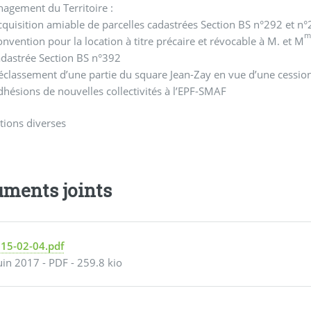
agement du Territoire :
cquisition amiable de parcelles cadastrées Section BS n°292 et n
m
nvention pour la location à titre précaire et révocable à M. et M
adastrée Section BS n°392
éclassement d’une partie du square Jean-Zay en vue d’une cessio
hésions de nouvelles collectivités à l’EPF-SMAF
tions diverses
ments joints
015-02-04.pdf
uin 2017
-
PDF
-
259.8 kio