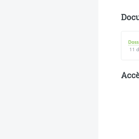
Docu
Doss
11 d
Accè