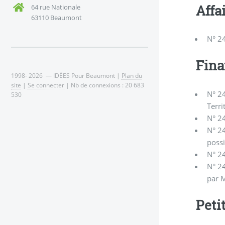
Affa
64 rue Nationale
63110 Beaumont
N° 2
Fina
1998- 2026 — IDÉES Pour Beaumont |
Plan du
site
|
Se connecter
| Nb de connexions : 20 683
N° 24
530
Terri
N° 24
N° 24
possi
N° 24
N° 24
par M
Peti