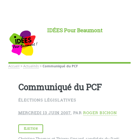
IDÉES Pour Beaumont
Accueil
>
Actualités
>
Communiqué du PCF
Communiqué du PCF
ÉLECTIONS LÉGISLATIVES
MERCREDI 13 JUIN 2007
,
PAR
ROGER BICHON
ÉLECTION
Christine Thomas et Thierry Sinsard, candidats du Parti