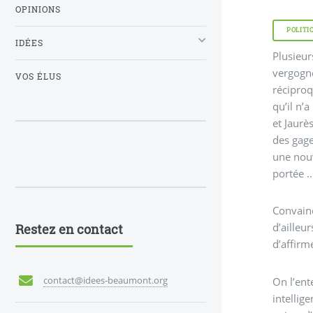
OPINIONS
POLITI
IDÉES
Plusieur
vergogne
VOS ÉLUS
réciproq
qu’il n’
et Jaurè
des gage
une nouv
portée ..
Convainc
d’ailleu
Restez en contact
d’affirme
contact@idees-beaumont.org
On l’ent
intellig