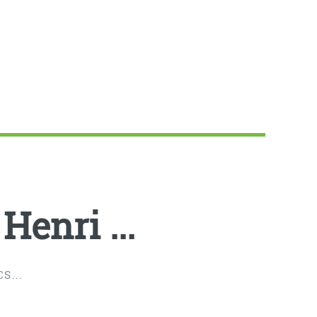
Henri ...
S...