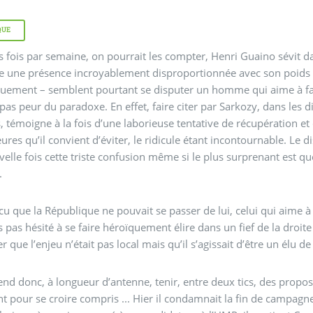
QUE
s fois par semaine, on pourrait les compter, Henri Guaino sévit d
 une présence incroyablement disproportionnée avec son poids pol
uement – semblent pourtant se disputer un homme qui aime à faire
a pas peur du paradoxe. En effet, faire citer par Sarkozy, dans les
s, témoigne à la fois d’une laborieuse tentative de récupération et d’
ures qu’il convient d’éviter, le ridicule étant incontournable. Le di
elle fois cette triste confusion même si le plus surprenant est que
.
u que la République ne pouvait se passer de lui, celui qui aime à
rs pas hésité à se faire héroïquement élire dans un fief de la droit
r que l’enjeu n’était pas local mais qu’il s’agissait d’être un élu de
end donc, à longueur d’antenne, tenir, entre deux tics, des propos d
ent pour se croire compris ... Hier il condamnait la fin de campagne