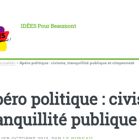
IDÉES Pour Beaumont
Actualités
>
Apéro politique : civisme, tranquillité publique et citoyenneté
éro politique : civ
anquillité publique
 1ER OCTOBRE 2013
,
PAR
LE BUREAU