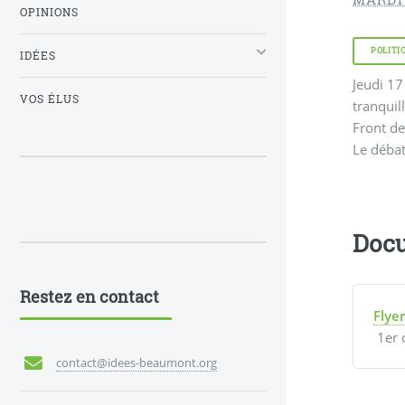
OPINIONS
POLITI
IDÉES
Jeudi 17
VOS ÉLUS
tranquillité pub
Front de
Le débat
Docu
Restez en contact
Flye
1er 
contact@idees-beaumont.org