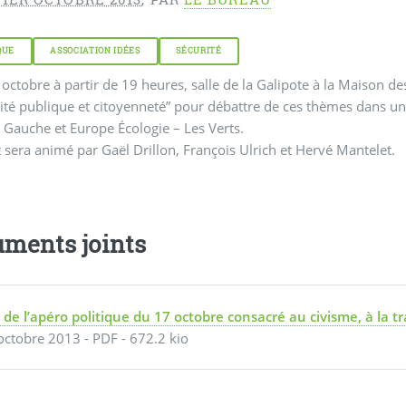
QUE
ASSOCIATION IDÉES
SÉCURITÉ
 octobre à partir de 19 heures, salle de la Galipote à la Maison d
lique et citoyenneté” pour débattre de ces thèmes dans une politique municipale, organisé en partenariat avec le
 Gauche et Europe Écologie – Les Verts.
 sera animé par Gaël Drillon, François Ulrich et Hervé Mantelet.
ments joints
r de l’apéro politique du 17 octobre consacré au civisme, à la t
octobre 2013
-
PDF
-
672.2 kio