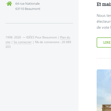
Et mai
64 rue Nationale
63110 Beaumont
Nous ten
électeur
de vote 
1998- 2026 — IDÉES Pour Beaumont |
Plan du
site
|
Se connecter
| Nb de connexions : 20 689
LIRE
203