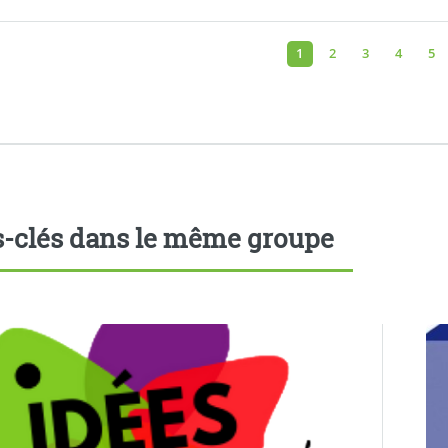
1
2
3
4
5
-clés dans le même groupe