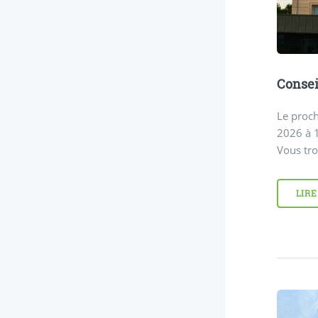
Consei
Le proch
2026 à 1
Vous tro
LIRE