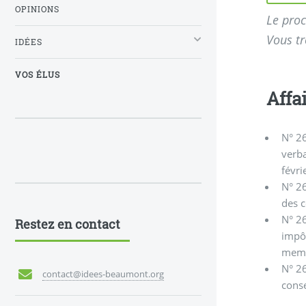
OPINIONS
Le proc
Vous tr
IDÉES
VOS ÉLUS
Affa
N° 26
verb
févri
N° 26
des 
N° 2
Restez en contact
impôt
mem
N° 2
contact@idees-beaumont.org
cons