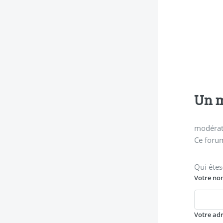
Un m
modérati
Ce forum
Qui êtes
Votre no
Votre ad