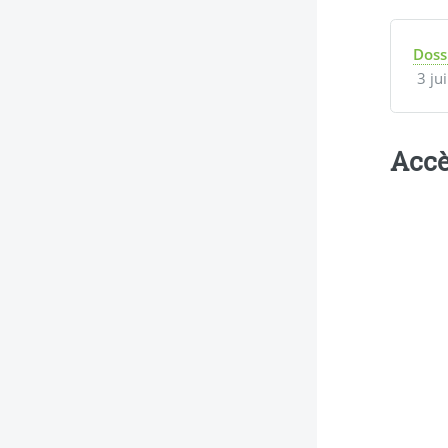
Doss
3 ju
Accè