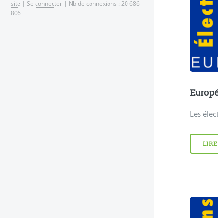
site
|
Se connecter
| Nb de connexions : 20 686
806
Europé
Les éle
LIRE