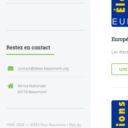
Europ
Restez en contact
Les éle
contact@idees-beaumont.org
LIRE
64 rue Nationale
63110 Beaumont
1998- 2026 — IDÉES Pour Beaumont |
Plan du