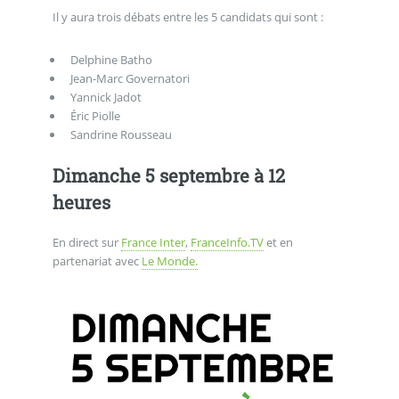
Il y aura trois débats entre les 5 candidats qui sont :
Delphine Batho
Jean-Marc Governatori
Yannick Jadot
Éric Piolle
Sandrine Rousseau
Dimanche 5 septembre à 12
heures
En direct sur
France Inter
,
FranceInfo.TV
et en
partenariat avec
Le Monde.