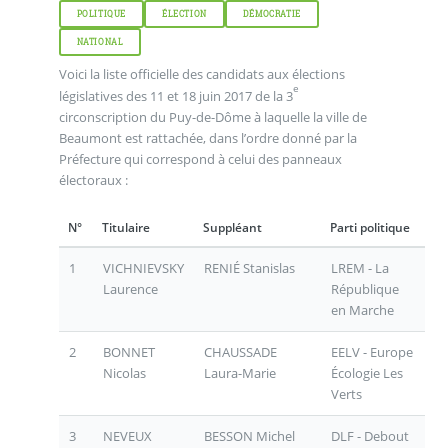
POLITIQUE
ÉLECTION
DÉMOCRATIE
NATIONAL
Voici la liste officielle des candidats aux élections
e
législatives des 11 et 18 juin 2017 de la 3
circonscription du Puy-de-Dôme à laquelle la ville de
Beaumont est rattachée, dans l’ordre donné par la
Préfecture qui correspond à celui des panneaux
électoraux :
N°
Titulaire
Suppléant
Parti politique
1
VICHNIEVSKY
RENIÉ Stanislas
LREM - La
Laurence
République
en Marche
2
BONNET
CHAUSSADE
EELV - Europe
Nicolas
Laura-Marie
Écologie Les
Verts
3
NEVEUX
BESSON Michel
DLF - Debout