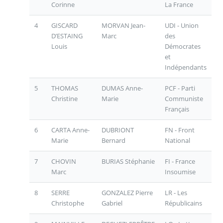
Corinne
La France
4
GISCARD
MORVAN Jean-
UDI - Union
D’ESTAING
Marc
des
Louis
Démocrates
et
Indépendants
5
THOMAS
DUMAS Anne-
PCF - Parti
Christine
Marie
Communiste
Français
6
CARTA Anne-
DUBRIONT
FN - Front
Marie
Bernard
National
7
CHOVIN
BURIAS Stéphanie
FI - France
Marc
Insoumise
8
SERRE
GONZALEZ Pierre
LR - Les
Christophe
Gabriel
Républicains