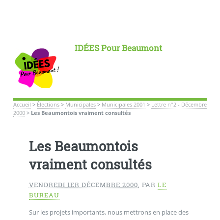
IDÉES Pour Beaumont
Accueil
>
Élections
>
Municipales
>
Municipales 2001
>
Lettre n°2 - Décembre
2000
>
Les Beaumontois vraiment consultés
Les Beaumontois
vraiment consultés
VENDREDI 1ER DÉCEMBRE 2000
,
PAR
LE
BUREAU
Sur les projets importants, nous mettrons en place des