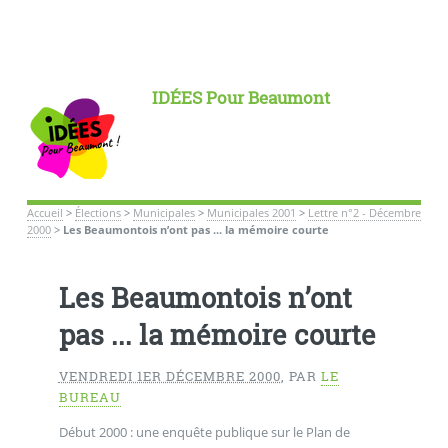
IDÉES Pour Beaumont
Accueil
>
Élections
>
Municipales
>
Municipales 2001
>
Lettre n°2 - Décembre
2000
>
Les Beaumontois n’ont pas ... la mémoire courte
Les Beaumontois n’ont
pas ... la mémoire courte
VENDREDI 1ER DÉCEMBRE 2000
,
PAR
LE
BUREAU
Début 2000 : une enquête publique sur le Plan de