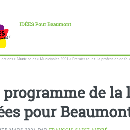
IDÉES Pour Beaumont
Élections
>
Municipales
>
Municipales 2001
>
Premier tour
>
La profession de foi
 programme de la l
ées pour Beaumon
1ER MARS 2001
,
PAR
FRANÇOIS SAINT-ANDRÉ