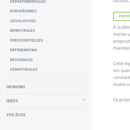
DÉPARTEMENTALES
EUROPÉENNES
POLITI
LÉGISLATIVES
À la têt
MUNICIPALES
mérite u
proposit
PRÉSIDENTIELLES
maintena
RÉFÉRENDUMS
RÉGIONALES
Cette é
ses quar
SÉNATORIALES
constant
toutes c
OPINIONS
Ce proje
IDÉES
VOS ÉLUS