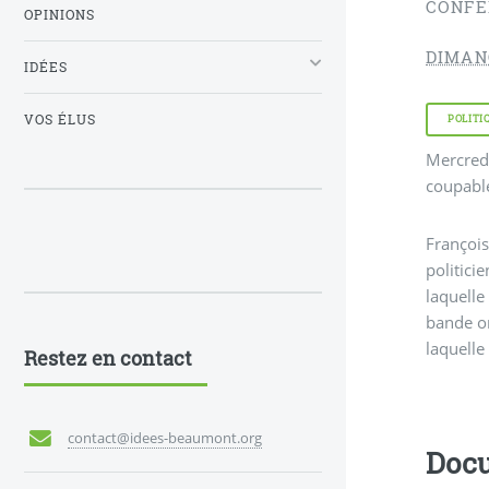
CONFÉ
OPINIONS
DIMAN
IDÉES
VOS ÉLUS
POLITI
Mercredi
coupable
François
politici
laquelle
bande or
laquelle
Restez en contact
contact@idees-beaumont.org
Docu