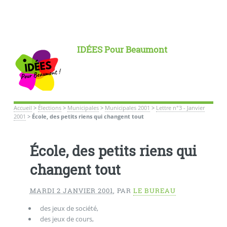
IDÉES Pour Beaumont
Accueil
>
Élections
>
Municipales
>
Municipales 2001
>
Lettre n°3 - Janvier
2001
>
École, des petits riens qui changent tout
École, des petits riens qui
changent tout
MARDI 2 JANVIER 2001
,
PAR
LE BUREAU
des jeux de société,
des jeux de cours,