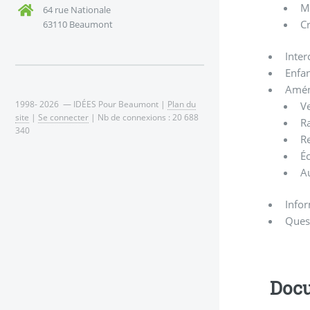
M
64 rue Nationale
Cr
63110 Beaumont
Inte
Enfan
Amén
1998- 2026 — IDÉES Pour Beaumont |
Plan du
V
site
|
Se connecter
| Nb de connexions : 20 688
R
340
Re
É
Au
Infor
Ques
Docu