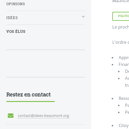
OPINIONS
POLITI
IDÉES
Le proch
VOS ÉLUS
L’ordre d
Appr
Finan
Dé
A
tr
Restez en contact
Ress
Pa
P
contact@idees-beaumont.org
Citoy