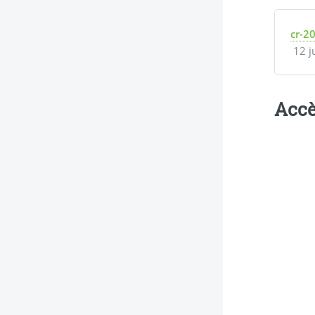
cr-2
12 j
Accè