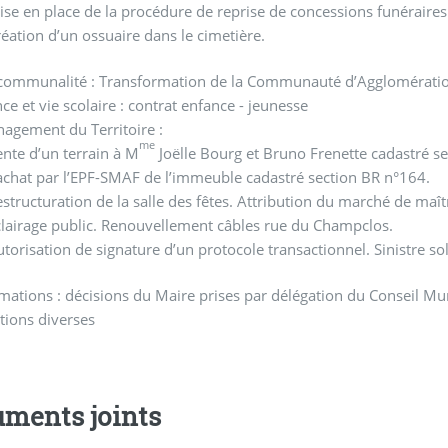
ise en place de la procédure de reprise de concessions funéraires
éation d’un ossuaire dans le cimetière.
rcommunalité : Transformation de la Communauté d’Agglomérat
ce et vie scolaire : contrat enfance - jeunesse
agement du Territoire :
me
ente d’un terrain à M
Joëlle Bourg et Bruno Frenette cadastré s
achat par l’EPF-SMAF de l’immeuble cadastré section BR n°164.
structuration de la salle des fêtes. Attribution du marché de maît
clairage public. Renouvellement câbles rue du Champclos.
torisation de signature d’un protocole transactionnel. Sinistre sol 
mations : décisions du Maire prises par délégation du Conseil Mun
tions diverses
ments joints