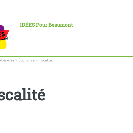
IDÉES Pour Beaumont
Mots-clés
>
Économie
>
Fiscalité
scalité