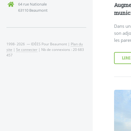
Augmen
64 rue Nationale
63110 Beaumont
municip
Dans un 
son adjo
les pare
1998- 2026 — IDÉES Pour Beaumont |
Plan du
site
|
Se connecter
| Nb de connexions : 20 683
457
LIRE