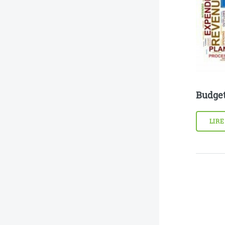
Budge
LIRE