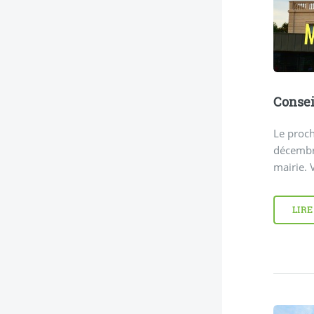
Consei
Le proch
décembr
mairie. 
LIRE