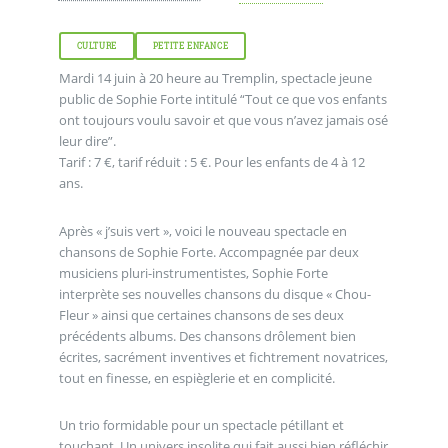
CULTURE
PETITE ENFANCE
Mardi 14 juin à 20 heure au Tremplin, spectacle jeune
public de Sophie Forte intitulé “Tout ce que vos enfants
ont toujours voulu savoir et que vous n’avez jamais osé
leur dire”.
Tarif : 7 €, tarif réduit : 5 €. Pour les enfants de 4 à 12
ans.
Après « j’suis vert », voici le nouveau spectacle en
chansons de Sophie Forte. Accompagnée par deux
musiciens pluri-instrumentistes, Sophie Forte
interprète ses nouvelles chansons du disque « Chou-
Fleur » ainsi que certaines chansons de ses deux
précédents albums. Des chansons drôlement bien
écrites, sacrément inventives et fichtrement novatrices,
tout en finesse, en espièglerie et en complicité.
Un trio formidable pour un spectacle pétillant et
touchant. Un univers insolite qui fait aussi bien réfléchir