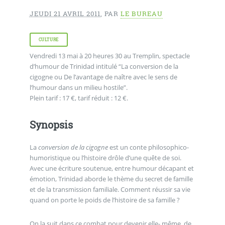
JEUDI 21 AVRIL 2011
,
PAR
LE BUREAU
CULTURE
Vendredi 13 mai à 20 heures 30 au Tremplin, spectacle
d’humour de Trinidad intitulé “La conversion de la
cigogne ou De l’avantage de naître avec le sens de
l’humour dans un milieu hostile”.
Plein tarif : 17 €, tarif réduit : 12 €.
Synopsis
La
conversion de la cigogne
est un conte philosophico-
humoristique ou l’histoire drôle d’une quête de soi.
Avec une écriture soutenue, entre humour décapant et
émotion, Trinidad aborde le thème du secret de famille
et de la transmission familiale. Comment réussir sa vie
quand on porte le poids de l’histoire de sa famille ?
On la suit dans ce combat pour devenir elle- même, de