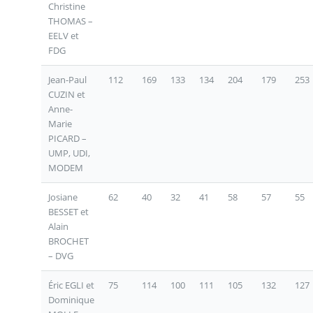
Christine
THOMAS –
EELV et
FDG
Jean-Paul
112
169
133
134
204
179
253
CUZIN et
Anne-
Marie
PICARD –
UMP, UDI,
MODEM
Josiane
62
40
32
41
58
57
55
BESSET et
Alain
BROCHET
– DVG
Éric EGLI et
75
114
100
111
105
132
127
Dominique