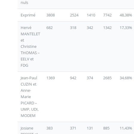
nuls
Exprimé
3808
2524
1410
7742
48,38%
Hervé
682
318
342
1342
17,33%
MANTELET
et
Christine
THOMAS –
EELV et
FDG
Jean-Paul
1369
942
374
2685
34,68%
CUZIN et
Anne-
Marie
PICARD –
UMP, UDI,
MODEM
Josiane
383
371
131
885
11,43%