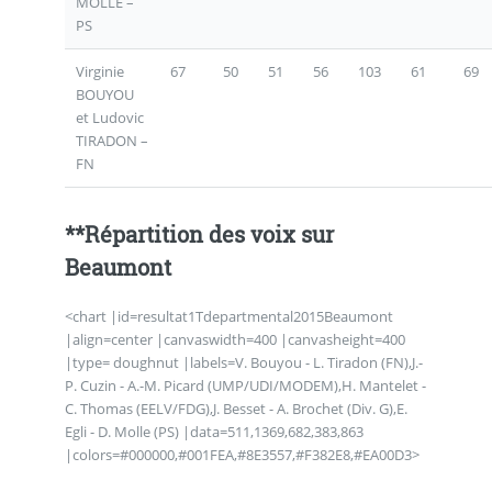
MOLLE –
PS
Virginie
67
50
51
56
103
61
69
BOUYOU
et Ludovic
TIRADON –
FN
**Répartition des voix sur
Beaumont
<chart |id=resultat1Tdepartmental2015Beaumont
|align=center |canvaswidth=400 |canvasheight=400
|type= doughnut |labels=V. Bouyou - L. Tiradon (FN),J.-
P. Cuzin - A.-M. Picard (UMP/UDI/MODEM),H. Mantelet -
C. Thomas (EELV/FDG),J. Besset - A. Brochet (Div. G),E.
Egli - D. Molle (PS) |data=511,1369,682,383,863
|colors=#000000,#001FEA,#8E3557,#F382E8,#EA00D3>