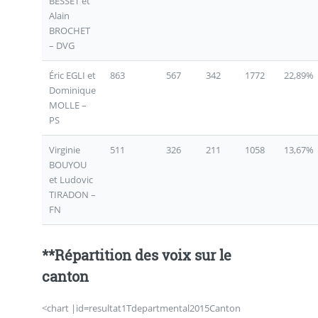
BESSET et
Alain
BROCHET
– DVG
Éric EGLI et
863
567
342
1772
22,89%
Dominique
MOLLE –
PS
Virginie
511
326
211
1058
13,67%
BOUYOU
et Ludovic
TIRADON –
FN
**Répartition des voix sur le
canton
<chart |id=resultat1Tdepartmental2015Canton