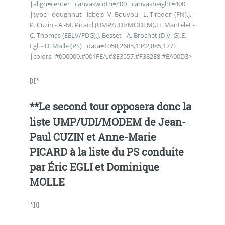
|align=center |canvaswidth=400 |canvasheight=400
|type= doughnut |labels=V. Bouyou - L. Tiradon (FN),J.-
P. Cuzin - A.-M. Picard (UMP/UDI/MODEM),H. Mantelet -
C. Thomas (EELV/FDG),J. Besset - A. Brochet (Div. G),E.
Egli - D. Molle (PS) |data=1058,2685,1342,885,1772
|colors=#000000,#001FEA,#8E3557,#F382E8,#EA00D3>
[([*
**Le second tour opposera donc la
liste UMP/UDI/MODEM de Jean-
Paul CUZIN et Anne-Marie
PICARD à la liste du PS conduite
par Éric EGLI et Dominique
MOLLE
*])]