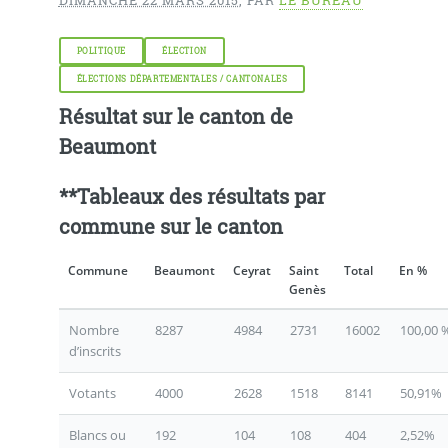
POLITIQUE
ÉLECTION
ÉLECTIONS DÉPARTEMENTALES / CANTONALES
Résultat sur le canton de
Beaumont
**Tableaux des résultats par
commune sur le canton
Commune
Beaumont
Ceyrat
Saint
Total
En %
Genès
Nombre
8287
4984
2731
16002
100,00 
d’inscrits
Votants
4000
2628
1518
8141
50,91%
Blancs ou
192
104
108
404
2,52%