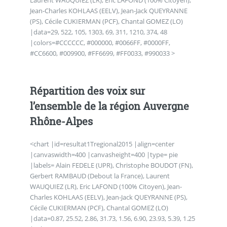
Jean-Charles KOHLAAS (EELV), Jean-Jack QUEYRANNE
(PS), Cécile CUKIERMAN (PCF), Chantal GOMEZ (LO)
|data=29, 522, 105, 1303, 69, 311, 1210, 374, 48
|colors=#CCCCCC, #000000, #0066FF, #0000FF,
#CC6600, #009900, #FF6699, #FF0033, #990033 >
Répartition des voix sur
l’ensemble de la région Auvergne
Rhône-Alpes
<chart |id=resultat1Tregional2015 |align=center
|canvaswidth=400 |canvasheight=400 |type= pie
|labels= Alain FEDELE (UPR), Christophe BOUDOT (FN),
Gerbert RAMBAUD (Debout la France), Laurent
WAUQUIEZ (LR), Eric LAFOND (100% Citoyen), Jean-
Charles KOHLAAS (EELV), Jean-Jack QUEYRANNE (PS),
Cécile CUKIERMAN (PCF), Chantal GOMEZ (LO)
|data=0.87, 25.52, 2.86, 31.73, 1.56, 6.90, 23.93, 5.39, 1.25