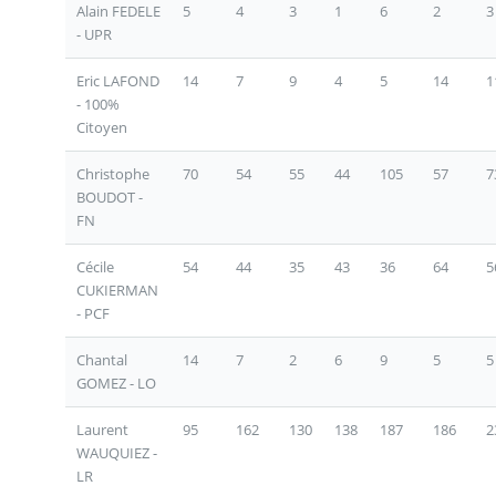
Alain FEDELE
5
4
3
1
6
2
3
- UPR
Eric LAFOND
14
7
9
4
5
14
1
- 100%
Citoyen
Christophe
70
54
55
44
105
57
7
BOUDOT -
FN
Cécile
54
44
35
43
36
64
5
CUKIERMAN
- PCF
Chantal
14
7
2
6
9
5
5
GOMEZ - LO
Laurent
95
162
130
138
187
186
2
WAUQUIEZ -
LR