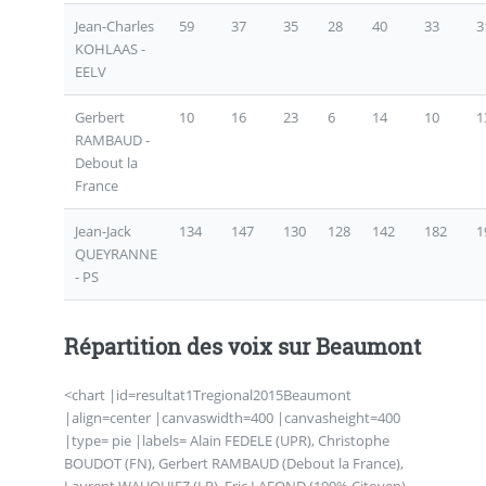
Jean-Charles
59
37
35
28
40
33
3
KOHLAAS -
EELV
Gerbert
10
16
23
6
14
10
1
RAMBAUD -
Debout la
France
Jean-Jack
134
147
130
128
142
182
1
QUEYRANNE
- PS
Répartition des voix sur Beaumont
<chart |id=resultat1Tregional2015Beaumont
|align=center |canvaswidth=400 |canvasheight=400
|type= pie |labels= Alain FEDELE (UPR), Christophe
BOUDOT (FN), Gerbert RAMBAUD (Debout la France),
Laurent WAUQUIEZ (LR), Eric LAFOND (100% Citoyen),