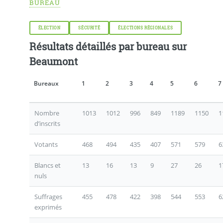
BUREAU
ÉLECTION
SÉCURITÉ
ÉLECTIONS RÉGIONALES
Résultats détaillés par bureau sur
Beaumont
Bureaux
1
2
3
4
5
6
7
Nombre
1013
1012
996
849
1189
1150
1
d’inscrits
Votants
468
494
435
407
571
579
6
Blancs et
13
16
13
9
27
26
1
nuls
Suffrages
455
478
422
398
544
553
6
exprimés