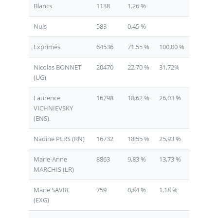
Blancs
1138
1,26 %
Nuls
583
0,45 %
Exprimés
64536
71.55 %
100,00 %
Nicolas BONNET
20470
22,70 %
31,72%
(UG)
Laurence
16798
18,62 %
26,03 %
VICHNIEVSKY
(ENS)
Nadine PERS (RN)
16732
18,55 %
25,93 %
Marie-Anne
8863
9,83 %
13,73 %
MARCHIS (LR)
Marie SAVRE
759
0,84 %
1,18 %
(EXG)