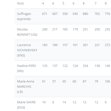
Nuls
4
6
5
6
8
7
8
Suffrages
671
607
550
545
880
702
776
exprimés
Nicolas
290
217
185
179
251
250
235
BONNET (UG)
Laurence
183
189
157
161
261
221
272
VICHNIEVSKY
(ENS)
Nadine PERS
125
137
122
124
254
130
149
(RN)
Marie-Anne
61
57
65
60
87
79
106
MARCHIS
(LR)
Marie SAVRE
10
6
14
12
12
12
6
(EXG)