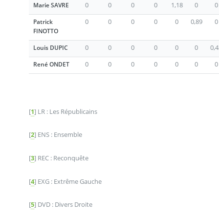
0
0
0
0
1,18
0
0
Marie SAVRE
0
0
0
0
0
0,89
0
Patrick
FINOTTO
0
0
0
0
0
0
0,
Louis DUPIC
0
0
0
0
0
0
0
René ONDET
[
1
]
LR : Les Républicains
[
2
]
ENS : Ensemble
[
3
]
REC : Reconquête
[
4
]
EXG : Extrême Gauche
[
5
]
DVD : Divers Droite