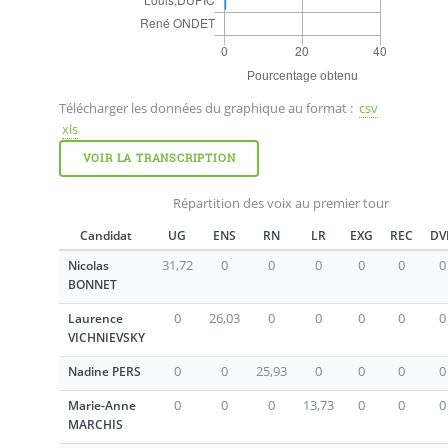
Télécharger les données du graphique au format :
csv
xls
VOIR LA TRANSCRIPTION
Répartition des voix au premier tour
Candidat
UG
ENS
RN
LR
EXG
REC
DV
31,72
0
0
0
0
0
0
Nicolas
BONNET
0
26,03
0
0
0
0
0
Laurence
VICHNIEVSKY
0
0
25,93
0
0
0
0
Nadine PERS
0
0
0
13,73
0
0
0
Marie-Anne
MARCHIS