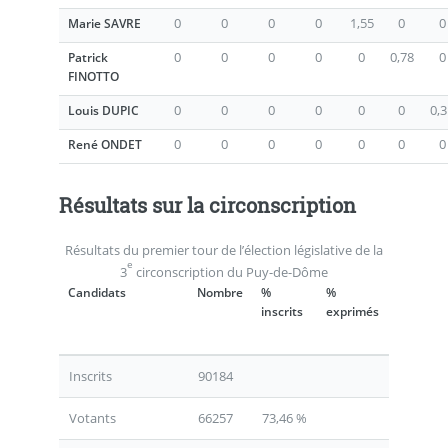
0
0
0
0
1,55
0
0
Marie SAVRE
0
0
0
0
0
0,78
0
Patrick
FINOTTO
0
0
0
0
0
0
0,
Louis DUPIC
0
0
0
0
0
0
0
René ONDET
Résultats sur la circonscription
Résultats du premier tour de l’élection législative de la
e
3
circonscription du Puy-de-Dôme
Candidats
Nombre
%
%
inscrits
exprimés
Inscrits
90184
Votants
66257
73,46 %