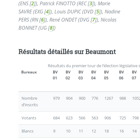
(ENS
[
2
]
), Patrick FINOTTO (REC
[
3
]
), Marie
SAVRE (EXG
[
4
]
), Louis DUPIC (DVD
[
5
]
), Nadine
PERS (RN
[
6
]
), René ONDET (DVG
[
7
]
), Nicolas
BONNET (UG
[
8
]
)
Résultats détaillés sur Beaumont
Résultats du premier tour de l’élection législativ
Bureaux
BV
BV
BV
BV
BV
BV
BV
01
02
03
04
05
06
07
Nombre
979
904
900
776
1267
988
105
d’inscrits
Votants
684
623
566
563
906
725
798
Blancs
9
10
11
12
18
16
14