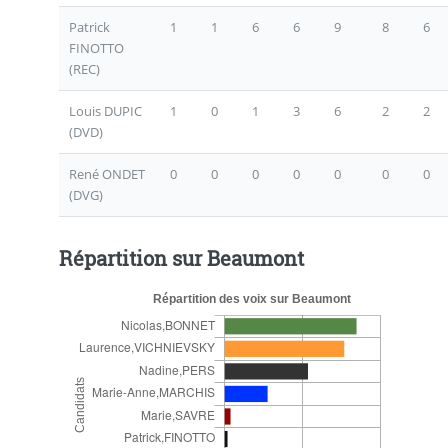
Patrick
1
1
6
6
9
8
6
FINOTTO
(REC)
Louis DUPIC
1
0
1
3
6
2
2
(DVD)
René ONDET
0
0
0
0
0
0
0
(DVG)
Répartition sur Beaumont
Répartition des voix sur Beaumont