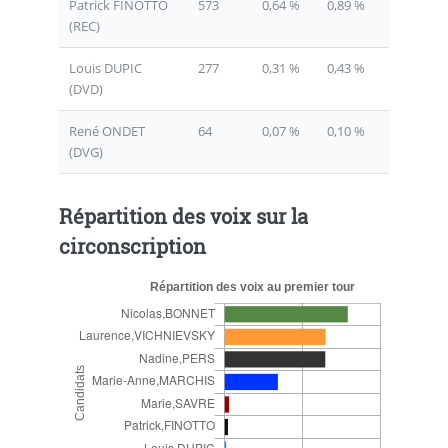
Patrick FINOTTO
573
0,64 %
0,89 %
(REC)
Louis DUPIC
277
0,31 %
0,43 %
(DVD)
René ONDET
64
0,07 %
0,10 %
(DVG)
Répartition des voix sur la
circonscription
Répartition des voix au premier tour