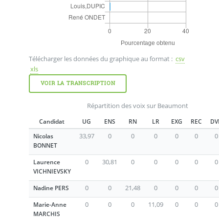
Télécharger les données du graphique au format :
csv
xls
VOIR LA TRANSCRIPTION
Répartition des voix sur Beaumont
Candidat
UG
ENS
RN
LR
EXG
REC
DV
33,97
0
0
0
0
0
0
Nicolas
BONNET
0
30,81
0
0
0
0
0
Laurence
VICHNIEVSKY
0
0
21,48
0
0
0
0
Nadine PERS
0
0
0
11,09
0
0
0
Marie-Anne
MARCHIS