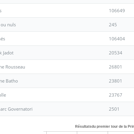
s
106649
 ou nuls
245
més
106404
k Jadot
20534
ne Rousseau
26801
ne Batho
23801
olle
23767
arc Governatori
2501
Résultatsdu premier tour de la Pr