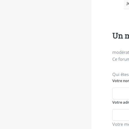
J
Un m
modérati
Ce forum
Qui êtes
Votre no
Votre ad
Votre m