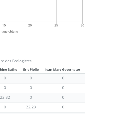
ire des Écologistes
hine Batho
Éric Piolle
Jean-Marc Governatori
0
0
0
0
0
0
22,32
0
0
0
22,29
0