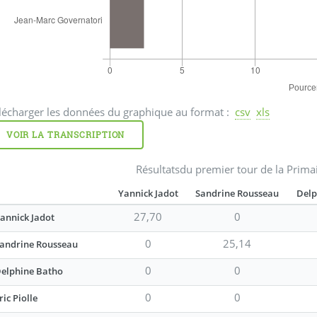
Télécharger les données du graphique au format :
csv
xls
VOIR LA TRANSCRIPTION
Résultatsdu premier tour de la Prima
Yannick Jadot
Sandrine Rousseau
Delp
27,70
0
annick Jadot
0
25,14
andrine Rousseau
0
0
elphine Batho
0
0
ric Piolle