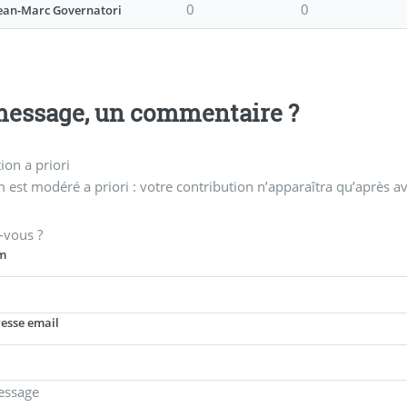
0
0
ean-Marc Governatori
essage, un commentaire ?
on a priori
 est modéré a priori : votre contribution n’apparaîtra qu’après av
-vous ?
m
resse email
essage