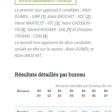
ÉLECTIONS DÉPARTEMENTALES / CANTONALES
Le premier tour opposait 6 candidats : Alain
DUMEIL - UMP
[
1
]
, Alain BROCHET - SOC
[
2
]
,
Hervé MANTELET - VEC
[
3
]
, Henri CHOSSON -
FN
[
4
]
, Gérard BOHNER - EXG
[
5
]
et Christine
THOMAS - COM
[
6
]
.
Le second tour opposera les deux candidats
arrivés en tête sur le canton : Alain DUMEIL et
Alain BROCHET.
Résultats détaillés par bureau
Résultats détaillés par bureaux de vot
Bureaux
BV
BV
BV
BV
BV
BV
BV
01
02
03
04
05
06
07
916
795
1106
1177
894
1160
1126
Nombre