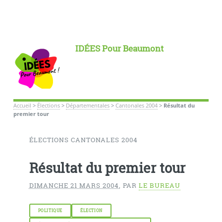
IDÉES Pour Beaumont
Accueil
>
Élections
>
Départementales
>
Cantonales 2004
>
Résultat du
premier tour
ÉLECTIONS CANTONALES 2004
Résultat du premier tour
DIMANCHE 21 MARS 2004
,
PAR
LE BUREAU
POLITIQUE
ÉLECTION