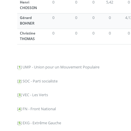
0
0
0
5,42
0
Henri
CHOSSON
0
0
0
0
4,1
Gérard
BOHNER
0
0
0
0
0
Christine
THOMAS
[
1
]
UMP - Union pour un Mouvement Populaire
[
2
]
SOC - Parti socialiste
[
3
]
VEC - Les Verts
[
4
]
FN - Front National
[
5
]
EXG - Extrême Gauche