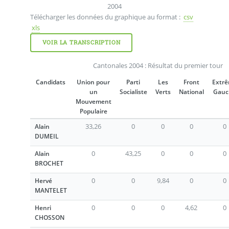
2004
Télécharger les données du graphique au format :
csv
xls
VOIR LA TRANSCRIPTION
Cantonales 2004 : Résultat du premier tour
Candidats
Union pour
Parti
Les
Front
Extr
un
Socialiste
Verts
National
Gauc
Mouvement
Populaire
33,26
0
0
0
0
Alain
DUMEIL
0
43,25
0
0
0
Alain
BROCHET
0
0
9,84
0
0
Hervé
MANTELET
0
0
0
4,62
0
Henri
CHOSSON