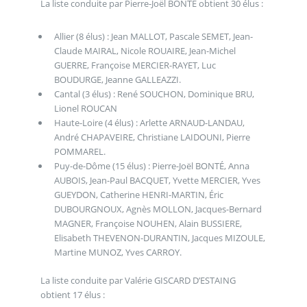
La liste conduite par Pierre-Joël BONTÉ obtient 30 élus :
Allier (8 élus) : Jean MALLOT, Pascale SEMET, Jean-
Claude MAIRAL, Nicole ROUAIRE, Jean-Michel
GUERRE, Françoise MERCIER-RAYET, Luc
BOUDURGE, Jeanne GALLEAZZI.
Cantal (3 élus) : René SOUCHON, Dominique BRU,
Lionel ROUCAN
Haute-Loire (4 élus) : Arlette ARNAUD-LANDAU,
André CHAPAVEIRE, Christiane LAIDOUNI, Pierre
POMMAREL.
Puy-de-Dôme (15 élus) : Pierre-Joël BONTÉ, Anna
AUBOIS, Jean-Paul BACQUET, Yvette MERCIER, Yves
GUEYDON, Catherine HENRI-MARTIN, Éric
DUBOURGNOUX, Agnès MOLLON, Jacques-Bernard
MAGNER, Françoise NOUHEN, Alain BUSSIERE,
Elisabeth THEVENON-DURANTIN, Jacques MIZOULE,
Martine MUNOZ, Yves CARROY.
La liste conduite par Valérie GISCARD D’ESTAING
obtient 17 élus :