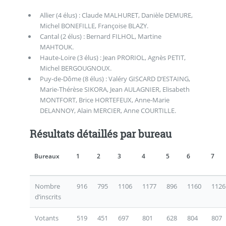
Allier (4 élus) : Claude MALHURET, Danièle DEMURE,
Michel BONEFILLE, Françoise BLAZY.
Cantal (2 élus) : Bernard FILHOL, Martine
MAHTOUK.
Haute-Loire (3 élus) : Jean PRORIOL, Agnès PETIT,
Michel BERGOUGNOUX.
Puy-de-Dôme (8 élus) : Valéry GISCARD D’ESTAING,
Marie-Thérèse SIKORA, Jean AULAGNIER, Elisabeth
MONTFORT, Brice HORTEFEUX, Anne-Marie
DELANNOY, Alain MERCIER, Anne COURTILLE.
Résultats détaillés par bureau
Bureaux
1
2
3
4
5
6
7
Nombre
916
795
1106
1177
896
1160
1126
d’inscrits
Votants
519
451
697
801
628
804
807