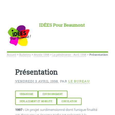
IDÉES Pour Beaumont
Accueil
>
Bulletins
>
Année 1998
>
La pénétrante - Avril 1998
>
Présentation
Présentation
VENDREDI 3 AVRIL 1998
,
PAR
LE BUREAU
URBANISME
ENVIRONNEMENT
DÉPLACEMENT ET MOBILITÉ
CIRCULATION
1997 :
Un projet surdimensionné dont l’unique finalité