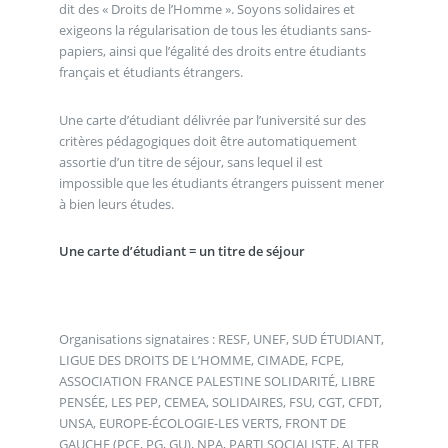
dit des « Droits de l’Homme ». Soyons solidaires et
exigeons la régularisation de tous les étudiants sans-
papiers, ainsi que l’égalité des droits entre étudiants
français et étudiants étrangers.
Une carte d’étudiant délivrée par l’université sur des
critères pédagogiques doit être automatiquement
assortie d’un titre de séjour, sans lequel il est
impossible que les étudiants étrangers puissent mener
à bien leurs études.
Une carte d’étudiant = un titre de séjour
Organisations signataires : RESF, UNEF, SUD ÉTUDIANT,
LIGUE DES DROITS DE L’HOMME, CIMADE, FCPE,
ASSOCIATION FRANCE PALESTINE SOLIDARITÉ, LIBRE
PENSÉE, LES PEP, CEMEA, SOLIDAIRES, FSU, CGT, CFDT,
UNSA, EUROPE-ÉCOLOGIE-LES VERTS, FRONT DE
GAUCHE (PCF, PG, GU), NPA, PARTI SOCIALISTE, ALTER