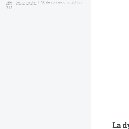
site
|
Se connecter
| Nb de connexions : 20 688
715
La d