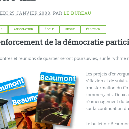
EDI 25 JANVIER 2008
,
PAR
LE BUREAU
RE
ASSOCIATION
ÉCOLE
SPORT
ÉLECTION
enforcement de la démocratie partici
ontres et réunions de quartier seront poursuivies, sur le rythme 
Les projets d’envergu
réflexion et de suivi 
transformation du Cœur
commerçants. Deux aut
réaménagement du bour
sur la continuation du
Le bulletin « Beaumon