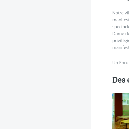
Notre vi
manifest
spectacl
Dame de 
privilég
manifest
Un Forum
Des 