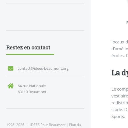
locaux d
Restez en contact
d’amélio
écoles. 
contact@idees-beaumont.org
La d
64 rue Nationale
Le compl
63110 Beaumont
vestiair
redistri
stade. D
Sports.
1998- 2026 — IDÉES Pour Beaumont |
Plan du