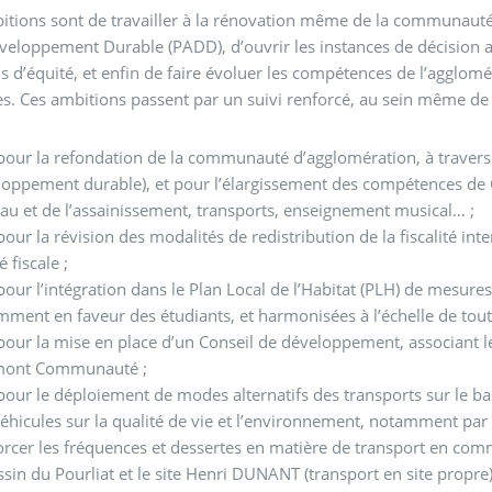
itions sont de travailler à la rénovation même de la communaut
veloppement Durable (PADD), d’ouvrir les instances de décision au
s d’équité, et enfin de faire évoluer les compétences de l’agglo
s. Ces ambitions passent par un suivi renforcé, au sein même de
pour la refondation de la communauté d’agglomération, à traver
loppement durable), et pour l’élargissement des compétences de 
eau et de l’assainissement, transports, enseignement musical… ;
pour la révision des modalités de redistribution de la fiscalité
é fiscale ;
pour l’intégration dans le Plan Local de l’Habitat (PLH) de mesures
ment en faveur des étudiants, et harmonisées à l’échelle de tou
pour la mise en place d’un Conseil de développement, associant le
mont Communauté ;
pour le déploiement de modes alternatifs des transports sur le ba
éhicules sur la qualité de vie et l’environnement, notamment par
rcer les fréquences et dessertes en matière de transport en com
ssin du Pourliat et le site Henri DUNANT (transport en site propre)