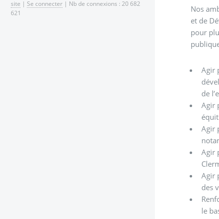
site
|
Se connecter
| Nb de connexions : 20 682
Nos amb
621
et de Dé
pour plu
publique
Agir 
déve
de l’
Agir 
équit
Agir 
notam
Agir 
Cler
Agir 
des v
Renfo
le ba