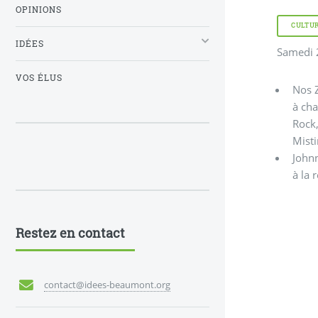
OPINIONS
CULTU
IDÉES
Samedi 2
VOS ÉLUS
Nos Z
à ch
Rock,
Misti
Johnn
à la 
Restez en contact
contact@idees-beaumont.org