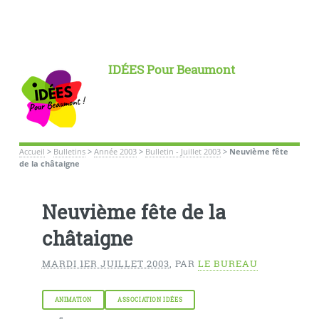
IDÉES Pour Beaumont
Accueil
>
Bulletins
>
Année 2003
>
Bulletin - Juillet 2003
>
Neuvième fête
de la châtaigne
Neuvième fête de la
châtaigne
MARDI 1ER JUILLET 2003
,
PAR
LE BUREAU
ANIMATION
ASSOCIATION IDÉES
e